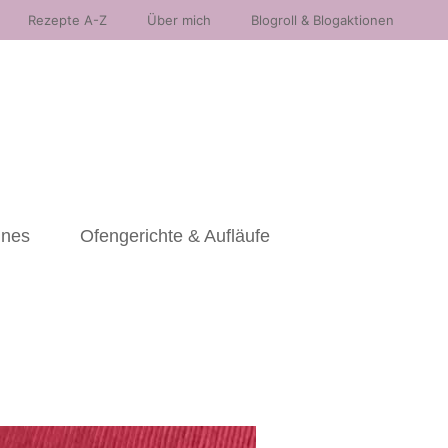
Rezepte A-Z
Über mich
Blogroll & Blogaktionen
nnes
Ofengerichte & Aufläufe