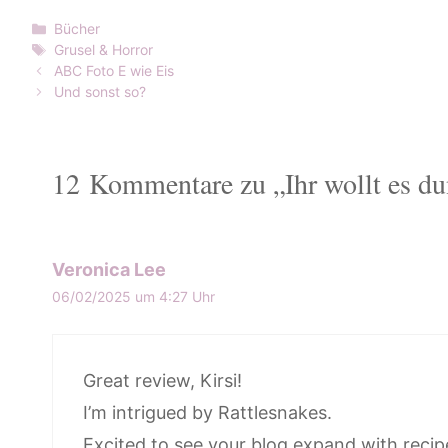
Kategorien
Bücher
Schlagwörter
Grusel & Horror
ABC Foto E wie Eis
Und sonst so?
12 Kommentare zu „Ihr wollt es du
Veronica Lee
06/02/2025 um 4:27 Uhr
Great review, Kirsi!
I’m intrigued by Rattlesnakes.
Excited to see your blog expand with recip