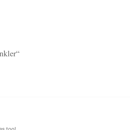
nkler“
es too!