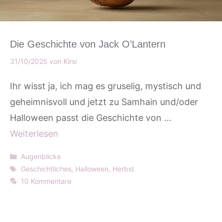
Die Geschichte von Jack O’Lantern
31/10/2025
von
Kirsi
Ihr wisst ja, ich mag es gruselig, mystisch und
geheimnisvoll und jetzt zu Samhain und/oder
Halloween passt die Geschichte von …
Weiterlesen
Kategorien
Augenblicke
Schlagwörter
Geschichtliches
,
Halloween
,
Herbst
10 Kommentare