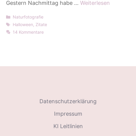
Gestern Nachmittag habe …
Weiterlesen
Kategorien
Naturfotografie
Schlagwörter
Halloween
,
Zitate
14 Kommentare
Datenschutzerklärung
Impressum
KI Leitlinien