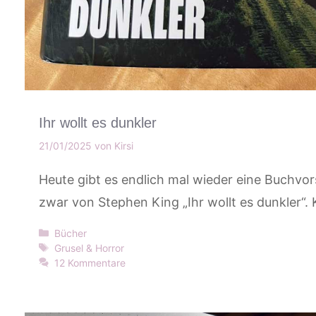
Ihr wollt es dunkler
21/01/2025
von
Kirsi
Heute gibt es endlich mal wieder eine Buchvor
zwar von Stephen King „Ihr wollt es dunkler“.
Kategorien
Bücher
Schlagwörter
Grusel & Horror
12 Kommentare