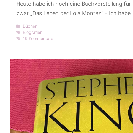
Heute habe ich noch eine Buchvorstellung für
zwar „Das Leben der Lola Montez“ – Ich habe
Kategorien
Bücher
Schlagwörter
Biografien
19 Kommentare