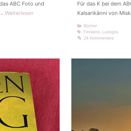
 das ABC Foto und
Für das K bei dem ABC
 …
Weiterlesen
Kalsarikänni von Mis
Kategorien
Bücher
Schlagwörter
Finnland
,
Lustiges
24 Kommentare