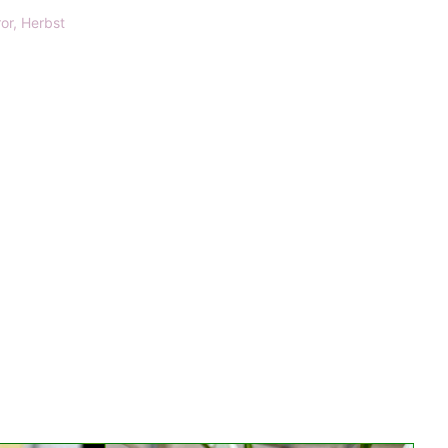
ror
,
Herbst