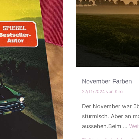
November Farben
22/11/2024
von
Kirsi
Der November war übe
stürmisch. Aber an m
aussehen.Beim …
Wei