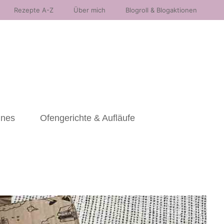
Rezepte A-Z
Über mich
Blogroll & Blogaktionen
nnes
Ofengerichte & Aufläufe