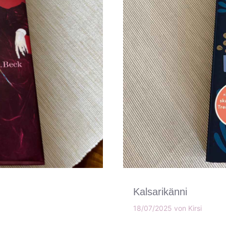
Kalsarikänni
18/07/2025
von
Kirsi