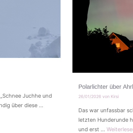
Polarlichter über Ah
 „Schnee Juchhe und
26/01/2026
von
Kirsi
ndig über diese …
Das war unfassbar sch
letzten Hunderunde 
und erst …
Weiterles