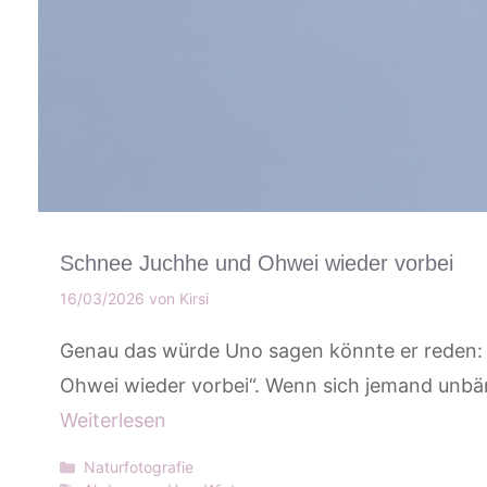
Schnee Juchhe und Ohwei wieder vorbei
16/03/2026
von
Kirsi
Genau das würde Uno sagen könnte er reden:
Ohwei wieder vorbei“. Wenn sich jemand unbä
Weiterlesen
Kategorien
Naturfotografie