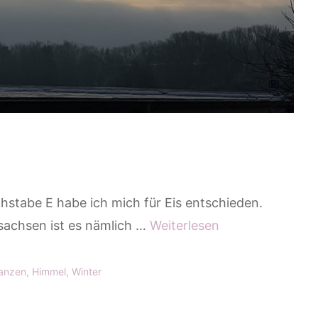
hstabe E habe ich mich für Eis entschieden.
rsachsen ist es nämlich …
Weiterlesen
lanzen
,
Himmel
,
Winter