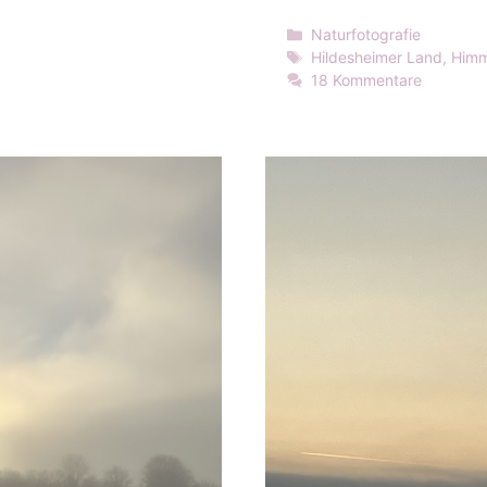
Kategorien
Naturfotografie
Schlagwörter
Hildesheimer Land
,
Himm
18 Kommentare