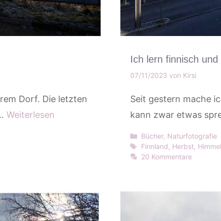
Ich lern finnisch und
07/11/2023
von
Kirsi
rem Dorf. Die letzten
Seit gestern mache ic
 …
Weiterlesen
kann zwar etwas spre
Kategorien
Bücher
,
Naturfotografie
Schlagwörter
Finnland
,
Herbst
,
Himme
20 Kommentare