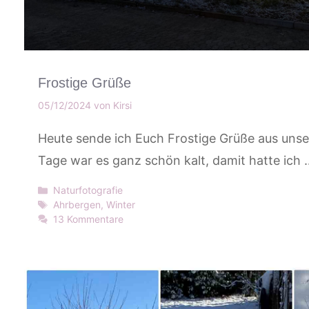
Frostige Grüße
05/12/2024
von
Kirsi
Heute sende ich Euch Frostige Grüße aus unse
Tage war es ganz schön kalt, damit hatte ich
Kategorien
Naturfotografie
Schlagwörter
Ahrbergen
,
Winter
13 Kommentare