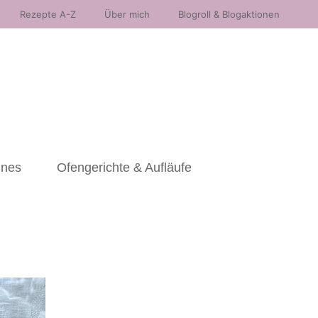
Rezepte A-Z
Über mich
Blogroll & Blogaktionen
nnes
Ofengerichte & Aufläufe