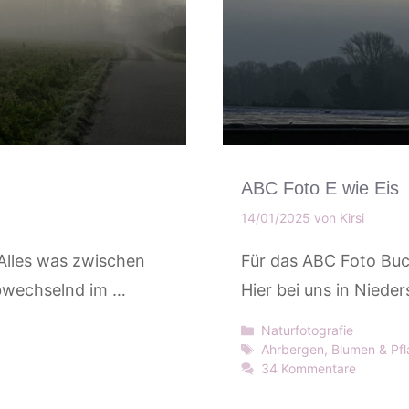
ABC Foto E wie Eis
14/01/2025
von
Kirsi
 Alles was zwischen
Für das ABC Foto Buc
abwechselnd im …
Hier bei uns in Niede
Kategorien
Naturfotografie
Schlagwörter
Ahrbergen
,
Blumen & Pf
34 Kommentare