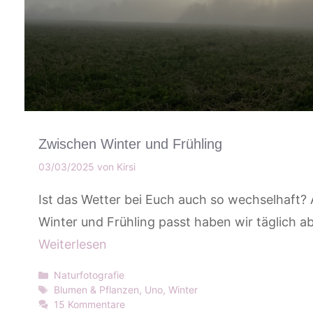
Zwischen Winter und Frühling
03/03/2025
von
Kirsi
Ist das Wetter bei Euch auch so wechselhaft?
Winter und Frühling passt haben wir täglich 
Weiterlesen
Kategorien
Naturfotografie
Schlagwörter
Blumen & Pflanzen
,
Uno
,
Winter
15 Kommentare