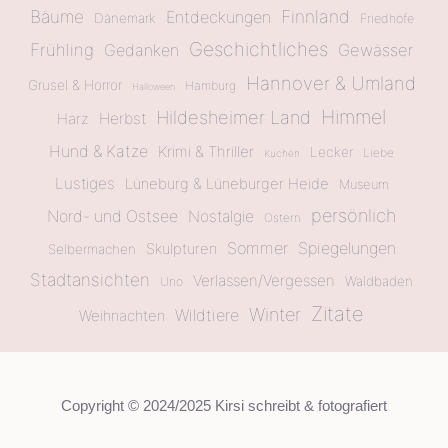
Bäume
Finnland
Entdeckungen
Dänemark
Friedhöfe
Geschichtliches
Frühling
Gewässer
Gedanken
Hannover & Umland
Grusel & Horror
Hamburg
Halloween
Himmel
Hildesheimer Land
Herbst
Harz
Hund & Katze
Krimi & Thriller
Lecker
Liebe
Kuchen
Lustiges
Lüneburg & Lüneburger Heide
Museum
persönlich
Nord- und Ostsee
Nostalgie
Ostern
Sommer
Spiegelungen
Skulpturen
Selbermachen
Stadtansichten
Verlassen/Vergessen
Waldbaden
Uno
Zitate
Winter
Wildtiere
Weihnachten
Copyright © 2024/2025 Kirsi schreibt & fotografiert