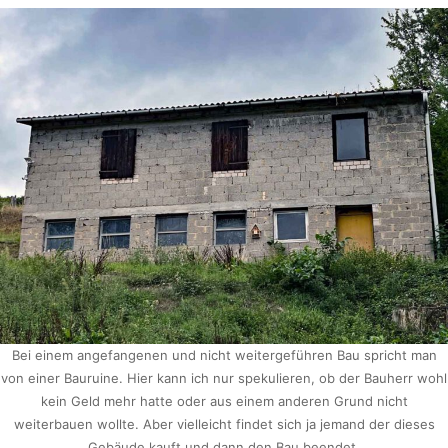
Bei einem angefangenen und nicht weitergeführen Bau spricht man
von einer Bauruine. Hier kann ich nur spekulieren, ob der Bauherr wohl
kein Geld mehr hatte oder aus einem anderen Grund nicht
weiterbauen wollte. Aber vielleicht findet sich ja jemand der dieses
Gebäude kauft und dann den Bau beendet.