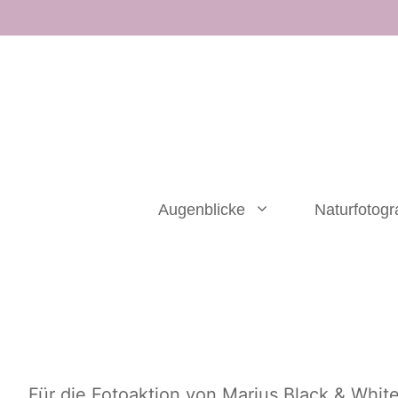
Zum
Inhalt
springen
Augenblicke
Naturfotogr
Für die Fotoaktion von Marius Black & White