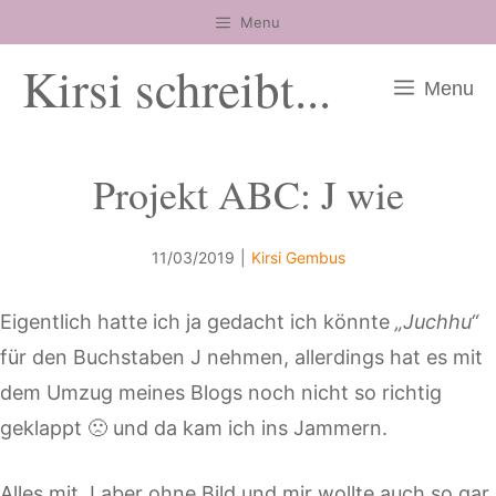
Zum
Menu
Inhalt
Kirsi schreibt...
springen
Menu
Projekt ABC: J wie
11/03/2019
|
Kirsi Gembus
Eigentlich hatte ich ja gedacht ich könnte
„Juchhu“
für den Buchstaben J nehmen, allerdings hat es mit
dem Umzug meines Blogs noch nicht so richtig
geklappt 🙁 und da kam ich ins Jammern.
Alles mit J aber ohne Bild und mir wollte auch so gar