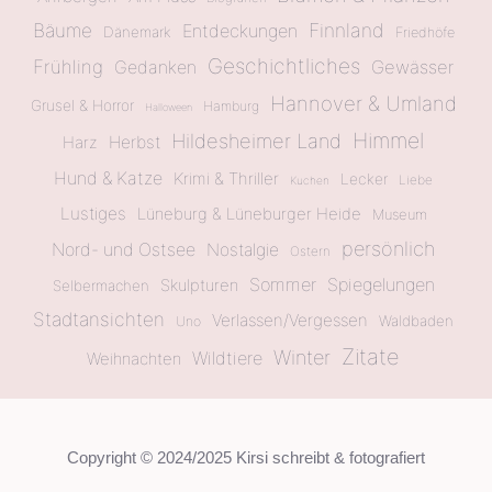
Bäume
Finnland
Entdeckungen
Dänemark
Friedhöfe
Geschichtliches
Frühling
Gewässer
Gedanken
Hannover & Umland
Grusel & Horror
Hamburg
Halloween
Himmel
Hildesheimer Land
Herbst
Harz
Hund & Katze
Krimi & Thriller
Lecker
Liebe
Kuchen
Lustiges
Lüneburg & Lüneburger Heide
Museum
persönlich
Nord- und Ostsee
Nostalgie
Ostern
Sommer
Spiegelungen
Skulpturen
Selbermachen
Stadtansichten
Verlassen/Vergessen
Waldbaden
Uno
Zitate
Winter
Wildtiere
Weihnachten
Copyright © 2024/2025 Kirsi schreibt & fotografiert