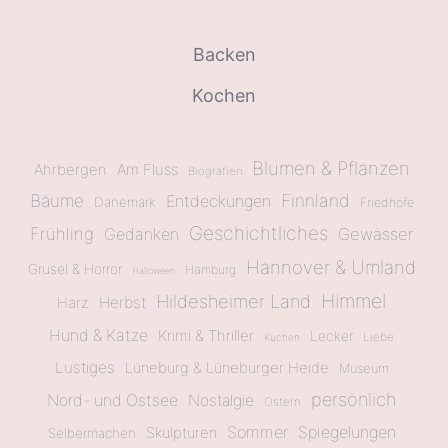
Backen
Kochen
Blumen & Pflanzen
Ahrbergen
Am Fluss
Biografien
Bäume
Finnland
Entdeckungen
Dänemark
Friedhöfe
Geschichtliches
Frühling
Gewässer
Gedanken
Hannover & Umland
Grusel & Horror
Hamburg
Halloween
Himmel
Hildesheimer Land
Herbst
Harz
Hund & Katze
Krimi & Thriller
Lecker
Liebe
Kuchen
Lustiges
Lüneburg & Lüneburger Heide
Museum
persönlich
Nord- und Ostsee
Nostalgie
Ostern
Sommer
Spiegelungen
Skulpturen
Selbermachen