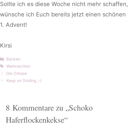
Sollte ich es diese Woche nicht mehr schaffen,
wünsche ich Euch bereits jetzt einen schönen
1. Advent!
Kirsi
Kategorien
Backen
Schlagwörter
Weihnachten
Die Ostsee
Keep on Smiling ;-)
8 Kommentare zu „Schoko
Haferflockenkekse“