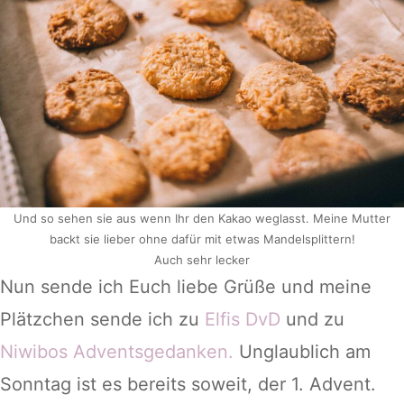
Und so sehen sie aus wenn Ihr den Kakao weglasst. Meine Mutter
backt sie lieber ohne dafür mit etwas Mandelsplittern!
Auch sehr lecker
Nun sende ich Euch liebe Grüße und meine
Plätzchen sende ich zu
Elfis DvD
und zu
Niwibos Adventsgedanken.
Unglaublich am
Sonntag ist es bereits soweit, der 1. Advent.