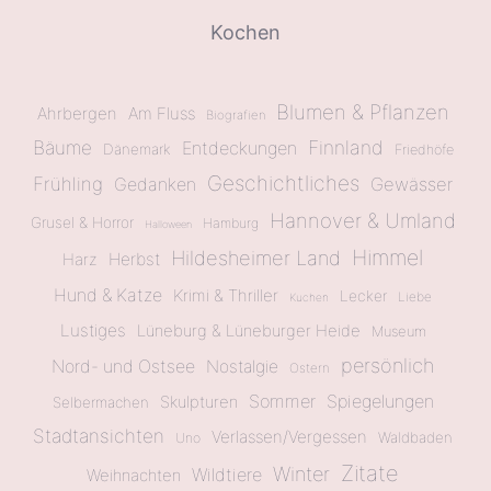
Kochen
Blumen & Pflanzen
Ahrbergen
Am Fluss
Biografien
Bäume
Finnland
Entdeckungen
Dänemark
Friedhöfe
Geschichtliches
Frühling
Gewässer
Gedanken
Hannover & Umland
Grusel & Horror
Hamburg
Halloween
Himmel
Hildesheimer Land
Herbst
Harz
Hund & Katze
Krimi & Thriller
Lecker
Liebe
Kuchen
Lustiges
Lüneburg & Lüneburger Heide
Museum
persönlich
Nord- und Ostsee
Nostalgie
Ostern
Sommer
Spiegelungen
Skulpturen
Selbermachen
Stadtansichten
Verlassen/Vergessen
Waldbaden
Uno
Zitate
Winter
Wildtiere
Weihnachten