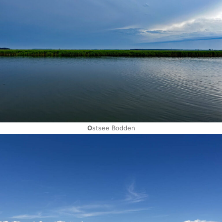
O
stsee Bodden