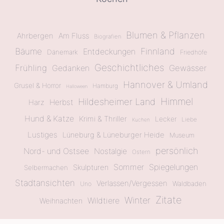
Blumen & Pflanzen
Ahrbergen
Am Fluss
Biografien
Bäume
Finnland
Entdeckungen
Dänemark
Friedhöfe
Geschichtliches
Frühling
Gewässer
Gedanken
Hannover & Umland
Grusel & Horror
Hamburg
Halloween
Himmel
Hildesheimer Land
Herbst
Harz
Hund & Katze
Krimi & Thriller
Lecker
Liebe
Kuchen
Lustiges
Lüneburg & Lüneburger Heide
Museum
persönlich
Nord- und Ostsee
Nostalgie
Ostern
Sommer
Spiegelungen
Skulpturen
Selbermachen
Stadtansichten
Verlassen/Vergessen
Waldbaden
Uno
Zitate
Winter
Wildtiere
Weihnachten