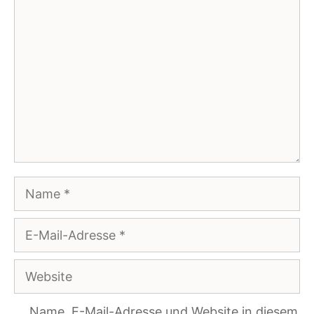
Kommentar
Name
E-
Mail-
Website
Adresse
Name, E-Mail-Adresse und Website in diesem