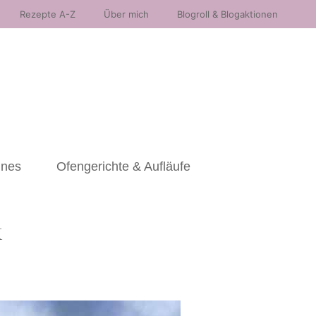
Rezepte A-Z
Über mich
Blogroll & Blogaktionen
nnes
Ofengerichte & Aufläufe
k