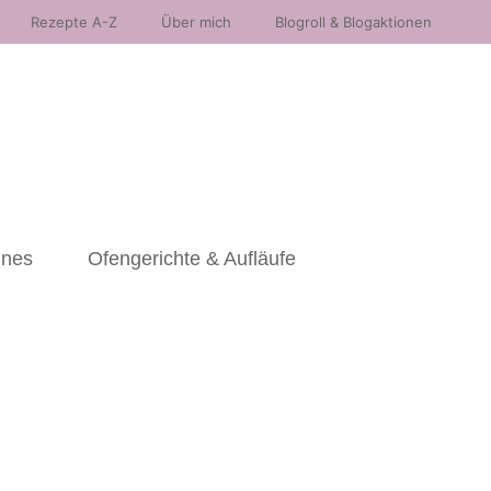
Rezepte A-Z
Über mich
Blogroll & Blogaktionen
nnes
Ofengerichte & Aufläufe