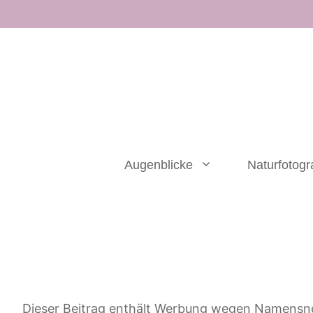
Zum
Inhalt
springen
Augenblicke
Naturfotogr
Dieser Beitrag enthält Werbung wegen Namensn