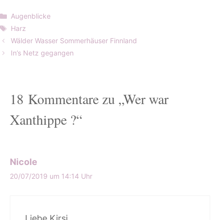
Kategorien
Augenblicke
Schlagwörter
Harz
Wälder Wasser Sommerhäuser Finnland
In’s Netz gegangen
18 Kommentare zu „Wer war
Xanthippe ?“
Nicole
20/07/2019 um 14:14 Uhr
Liebe Kirsi,