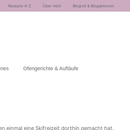
Rezepte A-Z
Über mich
Blogroll & Blogaktionen
nnes
Ofengerichte & Aufläufe
n einmal eine Skifreizeit dorthin gemacht hat.