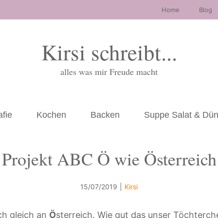
Home
Blog
Kirsi schreibt...
alles was mir Freude macht
afie
Kochen
Backen
Suppe Salat & Dü
Projekt ABC Ö wie Österreich
15/07/2019
|
Kirsi
ch gleich an
Ö
sterreich. Wie gut das unser Töchterche