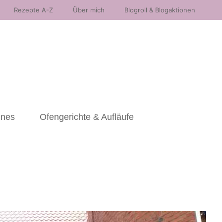
Rezepte A-Z
Über mich
Blogroll & Blogaktionen
nnes
Ofengerichte & Aufläufe