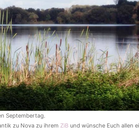
en Septembertag.
antik zu Nova zu ihrem
ZiB
und wünsche Euch allen 