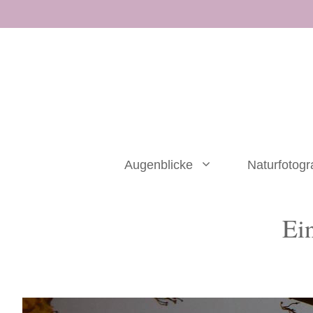
Zum
Inhalt
springen
Augenblicke
Naturfotogr
Ei