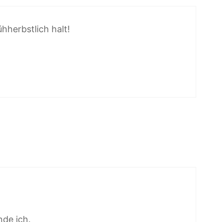
hherbstlich halt!
nde ich.