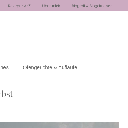
Rezepte A-Z
Über mich
Blogroll & Blogaktionen
nnes
Ofengerichte & Aufläufe
bst