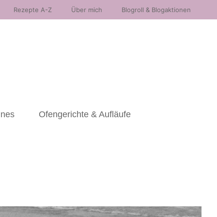
Rezepte A-Z
Über mich
Blogroll & Blogaktionen
nnes
Ofengerichte & Aufläufe