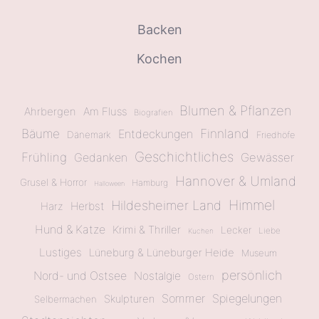
Backen
Kochen
Blumen & Pflanzen
Ahrbergen
Am Fluss
Biografien
Bäume
Finnland
Entdeckungen
Dänemark
Friedhöfe
Geschichtliches
Frühling
Gewässer
Gedanken
Hannover & Umland
Grusel & Horror
Hamburg
Halloween
Himmel
Hildesheimer Land
Herbst
Harz
Hund & Katze
Krimi & Thriller
Lecker
Liebe
Kuchen
Lustiges
Lüneburg & Lüneburger Heide
Museum
persönlich
Nord- und Ostsee
Nostalgie
Ostern
Sommer
Spiegelungen
Skulpturen
Selbermachen