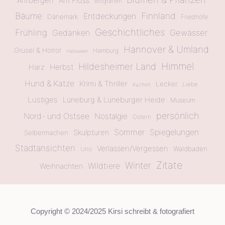
Ahrbergen
Am Fluss
Biografien
Bäume
Finnland
Entdeckungen
Dänemark
Friedhöfe
Geschichtliches
Frühling
Gewässer
Gedanken
Hannover & Umland
Grusel & Horror
Hamburg
Halloween
Himmel
Hildesheimer Land
Herbst
Harz
Hund & Katze
Krimi & Thriller
Lecker
Liebe
Kuchen
Lustiges
Lüneburg & Lüneburger Heide
Museum
persönlich
Nord- und Ostsee
Nostalgie
Ostern
Sommer
Spiegelungen
Skulpturen
Selbermachen
Stadtansichten
Verlassen/Vergessen
Waldbaden
Uno
Zitate
Winter
Wildtiere
Weihnachten
Copyright © 2024/2025 Kirsi schreibt & fotografiert