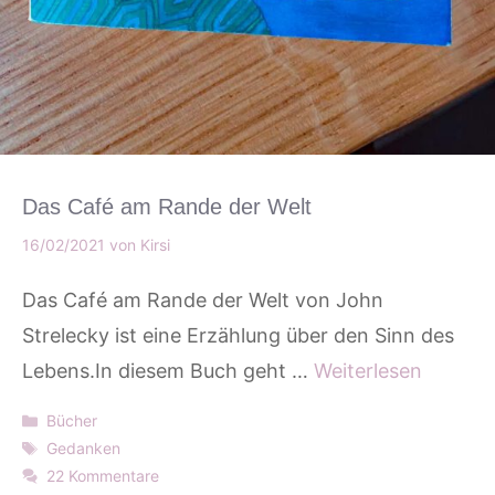
Das Café am Rande der Welt
16/02/2021
von
Kirsi
Das Café am Rande der Welt von John
Strelecky ist eine Erzählung über den Sinn des
Lebens.In diesem Buch geht …
Weiterlesen
Kategorien
Bücher
Schlagwörter
Gedanken
22 Kommentare