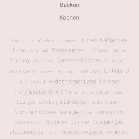
Backen
Kochen
Blumen & Pflanzen
Ahrbergen
Am Fluss
Biografien
Bäume
Finnland
Entdeckungen
Dänemark
Friedhöfe
Geschichtliches
Frühling
Gewässer
Gedanken
Hannover & Umland
Grusel & Horror
Hamburg
Halloween
Himmel
Hildesheimer Land
Herbst
Harz
Hund & Katze
Krimi & Thriller
Lecker
Liebe
Kuchen
Lustiges
Lüneburg & Lüneburger Heide
Museum
persönlich
Nord- und Ostsee
Nostalgie
Ostern
Sommer
Spiegelungen
Skulpturen
Selbermachen
Stadtansichten
Verlassen/Vergessen
Waldbaden
Uno