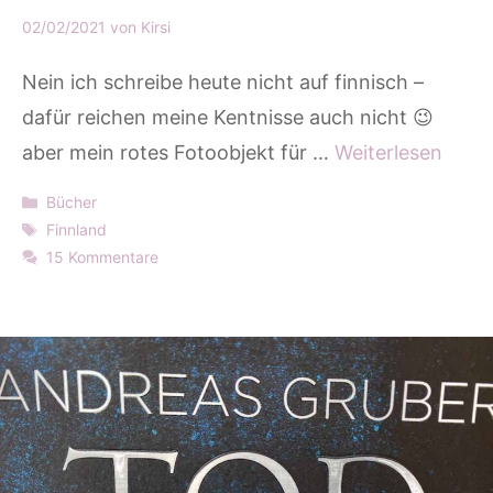
02/02/2021
von
Kirsi
Nein ich schreibe heute nicht auf finnisch –
dafür reichen meine Kentnisse auch nicht 😉
aber mein rotes Fotoobjekt für …
Weiterlesen
Kategorien
Bücher
Schlagwörter
Finnland
15 Kommentare