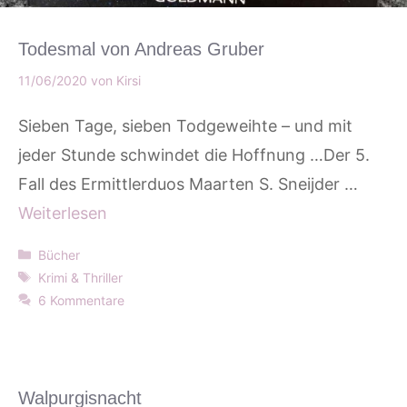
Todesmal von Andreas Gruber
11/06/2020
von
Kirsi
Sieben Tage, sieben Todgeweihte – und mit
jeder Stunde schwindet die Hoffnung …Der 5.
Fall des Ermittlerduos Maarten S. Sneijder …
Weiterlesen
Kategorien
Bücher
Schlagwörter
Krimi & Thriller
6 Kommentare
Walpurgisnacht