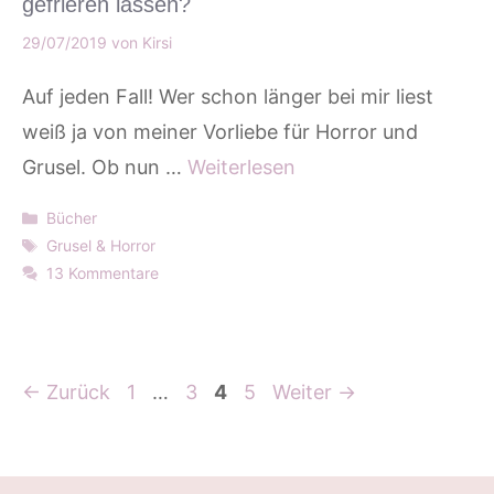
gefrieren lassen?
29/07/2019
von
Kirsi
Auf jeden Fall! Wer schon länger bei mir liest
weiß ja von meiner Vorliebe für Horror und
Grusel. Ob nun …
Weiterlesen
Kategorien
Bücher
Schlagwörter
Grusel & Horror
13 Kommentare
Seite
Seite
Seite
Seite
←
Zurück
1
…
3
4
5
Weiter
→