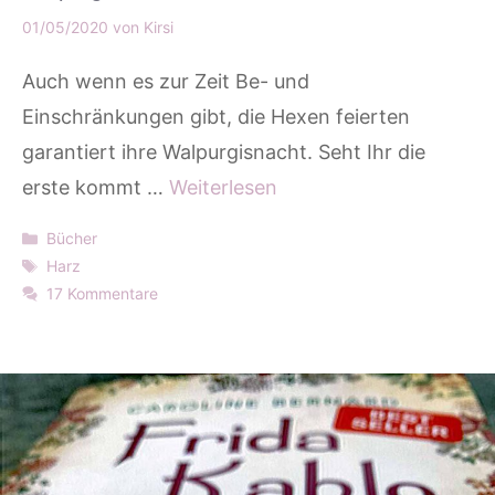
01/05/2020
von
Kirsi
Auch wenn es zur Zeit Be- und
Einschränkungen gibt, die Hexen feierten
garantiert ihre Walpurgisnacht. Seht Ihr die
erste kommt …
Weiterlesen
Kategorien
Bücher
Schlagwörter
Harz
17 Kommentare