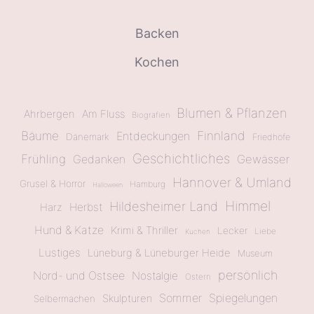
Backen
Kochen
Blumen & Pflanzen
Ahrbergen
Am Fluss
Biografien
Bäume
Finnland
Entdeckungen
Dänemark
Friedhöfe
Geschichtliches
Frühling
Gewässer
Gedanken
Hannover & Umland
Grusel & Horror
Hamburg
Halloween
Himmel
Hildesheimer Land
Herbst
Harz
Hund & Katze
Krimi & Thriller
Lecker
Liebe
Kuchen
Lustiges
Lüneburg & Lüneburger Heide
Museum
persönlich
Nord- und Ostsee
Nostalgie
Ostern
Sommer
Spiegelungen
Skulpturen
Selbermachen