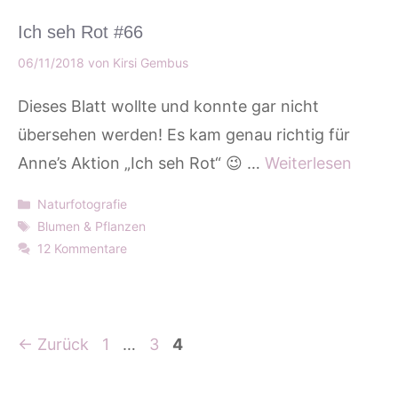
Ich seh Rot #66
06/11/2018
von
Kirsi Gembus
Dieses Blatt wollte und konnte gar nicht
übersehen werden! Es kam genau richtig für
Anne’s Aktion „Ich seh Rot“ 😉 …
Weiterlesen
Kategorien
Naturfotografie
Schlagwörter
Blumen & Pflanzen
12 Kommentare
Seite
Seite
Seite
←
Zurück
1
…
3
4