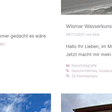
Wismar Wasserkuns
09/11/2021
von
Kirsi
mmer gedacht es wäre
sen
Hallo Ihr Lieben, im M
Jetzt macht mir mei
Kategorien
Naturfotografie
Schlagwörter
Geschichtliches
,
Gewäss
32 Kommentare