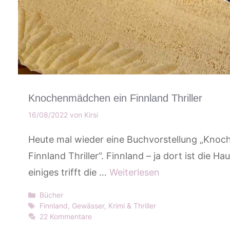
Knochenmädchen ein Finnland Thriller
16/08/2022
von
Kirsi
Heute mal wieder eine Buchvorstellung „Kno
Finnland Thriller“. Finnland – ja dort ist die 
einiges trifft die …
Weiterlesen
Kategorien
Bücher
Schlagwörter
Finnland
,
Gewässer
,
Krimi & Thriller
22 Kommentare