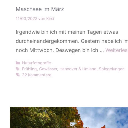
Maschsee im März
11/03/2022
von
Kirsi
Irgendwie bin ich mit meinen Tagen etwas
durcheinandergekommen. Gestern habe ich i
noch Mittwoch. Deswegen bin ich …
Weiterle
Kategorien
Naturfotografie
Schlagwörter
Frühling
,
Gewässer
,
Hannover & Umland
,
Spiegelungen
32 Kommentare