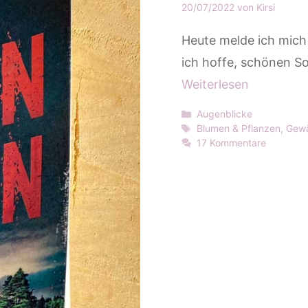
20/07/2022
von
Kirsi
Heute melde ich mich 
ich hoffe, schönen S
Weiterlesen
Kategorien
Augenblicke
Schlagwörter
Blumen & Pflanzen
,
Gewä
17 Kommentare