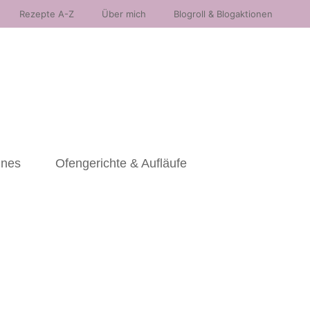
Rezepte A-Z
Über mich
Blogroll & Blogaktionen
nnes
Ofengerichte & Aufläufe