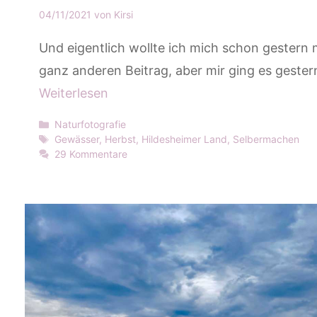
04/11/2021
von
Kirsi
Und eigentlich wollte ich mich schon gestern
ganz anderen Beitrag, aber mir ging es gester
Weiterlesen
Kategorien
Naturfotografie
Schlagwörter
Gewässer
,
Herbst
,
Hildesheimer Land
,
Selbermachen
29 Kommentare