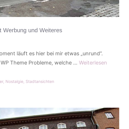
t Werbung und Weiteres
oment läuft es hier bei mir etwas „unrund“.
n WP Theme Probleme, welche …
Weiterlesen
er
,
Nostalgie
,
Stadtansichten