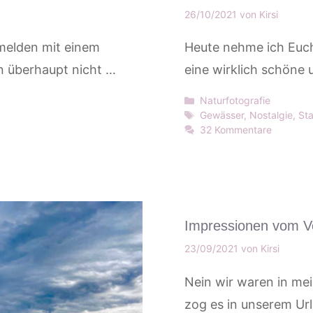
26/10/2021
von
Kirsi
 melden mit einem
Heute nehme ich Euch
n überhaupt nicht …
eine wirklich schöne 
Kategorien
Naturfotografie
Schlagwörter
Gewässer
,
Nostalgie
,
St
32 Kommentare
Impressionen vom Vo
23/09/2021
von
Kirsi
Nein wir waren in mei
zog es in unserem Ur